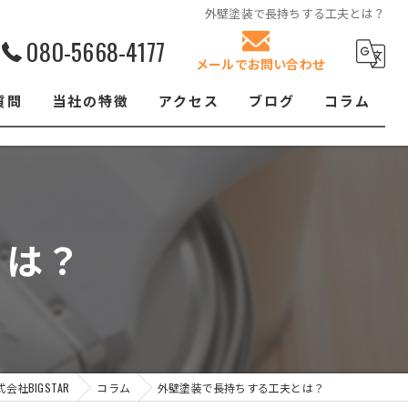
外壁塗装で長持ちする工夫とは？
080-5668-4177
メールでお問い合わせ
質問
当社の特徴
アクセス
ブログ
コラム
リフォーム
屋根塗装
とは？
クロス張替え
内装
防水工事
社BIGSTAR
コラム
外壁塗装で長持ちする工夫とは？