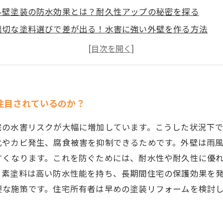
外壁塗装の防水効果とは？耐久性アップの秘密を探る
適切な塗料選びで差が出る！水害に強い外壁を作る方法
施工のポイントを解説：失敗しない防水塗装の進め方
外壁塗装で水害トラブルを防ぐ成功事例とメンテナンスの
外壁塗装以外の水害対策も知ろう：総合的な住宅防水計画
専門家が語る！外壁塗装で守る家の未来と安心のために
注目されているのか？
宅の水害リスクが大幅に増加しています。こうした状況下
化やカビ発生、腐食被害を抑制できるためです。外壁は雨
すくなります。これを防ぐためには、耐水性や耐久性に優
ッ素塗料は高い防水性能を持ち、長期間住宅の保護効果を
要な施策です。住宅所有者は早めの塗装リフォームを検討