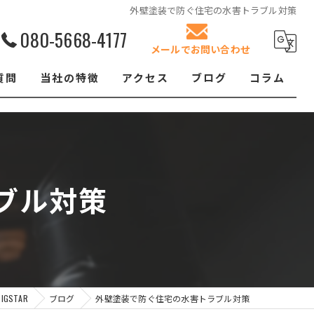
外壁塗装で防ぐ住宅の水害トラブル対策
080-5668-4177
メールでお問い合わせ
質問
当社の特徴
アクセス
ブログ
コラム
リフォーム
屋根塗装
ブル対策
クロス張替え
内装
防水工事
STAR
ブログ
外壁塗装で防ぐ住宅の水害トラブル対策