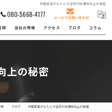
外壁塗装がもたらす住宅の快適性向上の秘密
080-5668-4177
メールでお問い合わせ
質問
当社の特徴
アクセス
ブログ
コラム
リフォーム
屋根塗装
向上の秘密
クロス張替え
内装
防水工事
AR
ブログ
外壁塗装がもたらす住宅の快適性向上の秘密