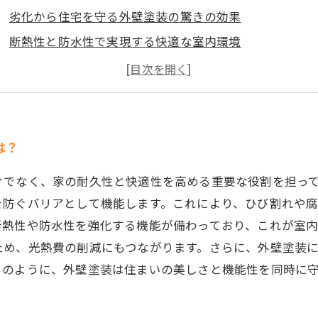
劣化から住宅を守る外壁塗装の驚きの効果
断熱性と防水性で実現する快適な室内環境
エネルギー効率アップで家計にも優しい外壁塗装の秘密
外壁塗装がもたらす快適な住まいの完成形とは？
最新技術で変わる！外壁塗装の新しい役割と可能性
初心者必見！外壁塗装で快適生活を始めるためのポイン
は？
けでなく、家の耐久性と快適性を高める重要な役割を担っ
を防ぐバリアとして機能します。これにより、ひび割れや
断熱性や防水性を強化する機能が備わっており、これが室
ため、光熱費の削減にもつながります。さらに、外壁塗装
このように、外壁塗装は住まいの美しさと機能性を同時に