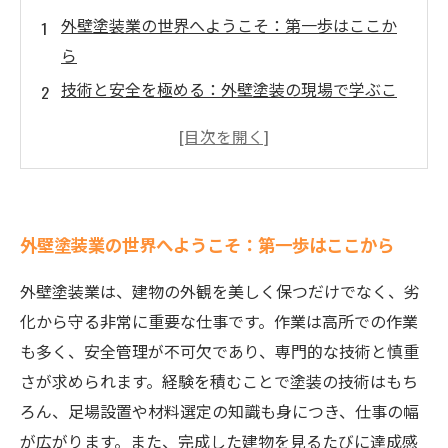
外壁塗装業の世界へようこそ：第一歩はここか
ら
技術と安全を極める：外壁塗装の現場で学ぶこ
と
仲間と共に築く職場の絆と成長の実感
やりがいを感じる瞬間：施工後に見る自分の仕
事の成果
外壁塗装業の世界へようこそ：第一歩はここから
未来を描く外壁塗装業界でのキャリアの可能性
外壁塗装業の魅力とは？仕事環境とやりがいを
外壁塗装業は、建物の外観を美しく保つだけでなく、劣
徹底解説
化から守る非常に重要な仕事です。作業は高所での作業
外壁塗装業の求人情報と働く前に知っておきた
も多く、安全管理が不可欠であり、専門的な技術と慎重
いこと
さが求められます。経験を積むことで塗装の技術はもち
ろん、足場設置や材料選定の知識も身につき、仕事の幅
が広がります。また、完成した建物を見るたびに達成感