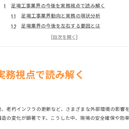
足場工事業界の今後を実務視点で読み解く
足場工事業界動向と実務の現状分析
足場業界の今後を左右する要因とは
足場工事に影響する建設投資の変化
足場工事の景気連動性と業界構造
足場屋の年齢課題と今後のキャリア像
市場変化と足場工事の成長可能性を探る
実務視点で読み解く
足場市場規模と今後の拡大要素を解説
仮設業界動向から見る足場工事の立ち位置
足場工事業界のランキング推移に注目
足場工事の需要を左右する新技術の影響
発、老朽インフラの更新など、さまざまな外部環境の影響
足場業界の市場動向と実務上の課題整理
構造の変化が顕著です。こうした中、現場の安全確保や効
労働力不足に挑む足場工事現場の最前線