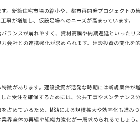
仮設業界との比較で見える足場工事の価値
ます。新築住宅市場の縮小や、都市再開発プロジェクトの
ム工事が増加し、仮設足場へのニーズが高まっています。
足場工事の強みを生かす差別化ポイント
足場工事と他工種の連携による成長戦略
給バランスが崩れやすく、資材高騰や納期遅延といったリ
協力会社との連携強化が求められます。建設投資の変化を
足場業界動向を踏まえた周辺業界の動き
業界動向から読み取る足場工事の未来戦略
足場工事の未来戦略と業界動向の関係
次世代足場技術が牽引する業界の行方
足場工事業界M&A動向と今後のポイント
る特徴があります。建設投資が活発な時期には新規案件が
定した受注を確保するためには、公共工事やメンテナンス
足場工事の事業承継と新たな成長領域
足場工事市場規模拡大に向けた実務対応
を占めているため、M&Aによる規模拡大や効率化も進み
は業界全体の再編や組織力強化が一層求められるでしょう