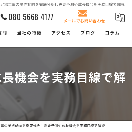
足場工事の業界動向を徹底分析し需要予測や成長機会を実務目線で解説
080-5668-4177
メールでお問い合わせ
質問
当社の特徴
アクセス
ブログ
コラム
リフォーム
屋根塗装
成長機会を実務目線で解
クロス張替え
内装
防水工事
工事の業界動向を徹底分析し需要予測や成長機会を実務目線で解説