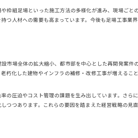
足場工事の人手不足と現場改革の現状
場や枠組足場といった施工方法の多様化が進み、現場ごと
足場工事業界における働き方改革の進展
を持つ人材への需要も高まっています。今後も足場工事業
若手不足を補う足場現場の教育と工夫
足場工事の安全性確保と技術者育成のポイント
年齢層構成から見る足場屋の将来性
足場工事業界の景気連動性と収益構造の実態
建設市場全体の拡大縮小、都市部を中心とした再開発案件
足場工事の景気動向と収益性の関係性
、老朽化した建物やインフラの補修・改修工事が増えるこ
足場工事業界の収益構造の変化を探る
足場市場規模と景気連動の特徴を解説
率の圧迫やコスト管理の課題を生み出しています。さらに
化しつつあります。これらの要因を踏まえた経営戦略の見
足場工事の収益安定化に必要な視点
足場屋が年齢を重ねた後の事業課題
周辺業界との比較で見える足場工事の強みとは
防水工事業界動向と足場工事の違い分析