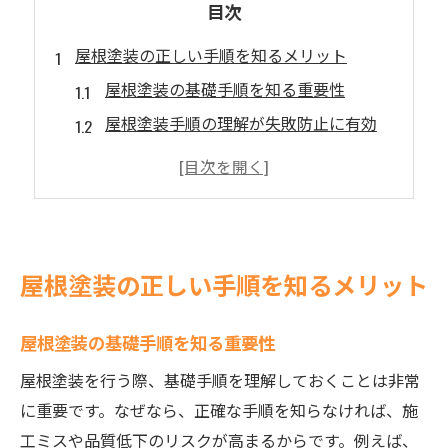
目次
屋根塗装の正しい手順を知るメリット
屋根塗装の基礎手順を知る重要性
屋根塗装手順の理解が失敗防止に有効
正しい屋根塗装で長持ちする理由
屋根塗装の順序把握で工事が安心
屋根塗装の手順知識が業者選定に役立つ
東京都葛飾区で屋根塗装を進める流れ
屋根塗装の正しい手順を知るメリット
屋根塗装を東京都葛飾区で進める手順
葛飾区の屋根塗装で重視すべき工程
屋根塗装の基礎手順を知る重要性
地元で実践する屋根塗装の流れと手順
屋根塗装を行う際、基礎手順を理解しておくことは非常
葛飾区の気候を考慮した屋根塗装方法
に重要です。なぜなら、正確な手順を知らなければ、施
屋根塗装の流れを地域特性で最適化
工ミスや品質低下のリスクが高まるからです。例えば、