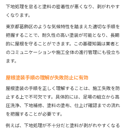
適切な工程で美観を守る屋根塗装方法
下地処理を怠ると塗料の密着性が悪くなり、剥がれやす
屋根塗装で美観を維持する工程ポイント
くなります。
適切な屋根塗装手順が美観維持に直結
東京都葛飾区のような気候特性を踏まえた適切な手順を
屋根塗装の工程で見栄えを長持ちさせる
把握することで、耐久性の高い塗装が可能となり、長期
美観を守るための屋根塗装工程の工夫
的に屋根を守ることができます。この基礎知識は業者と
のコミュニケーションや施工全体の進行管理にも役立ち
屋根塗装の正しい方法で美しさ長続き
ます。
失敗しない屋根塗装の全体の進め方
失敗しない屋根塗装の全体手順を解説
屋根塗装手順の理解が失敗防止に有効
屋根塗装の流れを把握して失敗回避
屋根塗装の手順を正しく理解することは、施工失敗を防
屋根塗装の工程ごとに注意すべき点
止する上で不可欠です。具体的には、足場の組立から高
屋根塗装を成功させる進め方のコツ
圧洗浄、下地補修、塗料の塗布、仕上げ確認までの流れ
全体の手順が分かる屋根塗装の進行法
を把握することが必要です。
屋根塗装期間の目安と天候のポイント
例えば、下地処理が不十分だと塗料が剥がれやすくなる