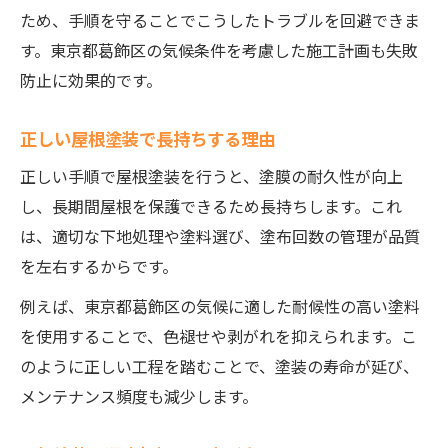
屋根塗装期間の目安と天候配慮の重要性
ため、手順を守ることでこうしたトラブルを回避できま
屋根塗装工事の期間を左右する天候要素
す。東京都葛飾区の気候条件を考慮した施工計画も失敗
屋根塗装にかかる日数と天候管理法
防止に効果的です。
屋根塗装期間の計画と天候リスクの回避
正しい屋根塗装で長持ちする理由
屋根塗装の期間目安と季節ごとの注意
正しい手順で屋根塗装を行うと、塗膜の耐久性が向上
塗装前に押さえたい工程確認リスト
し、長期間屋根を保護できるため長持ちします。これ
屋根塗装前の工程チェック項目まとめ
は、適切な下地処理や塗料選び、塗布回数の管理が品質
屋根塗装手順で確認すべき工程リスト
を左右するからです。
塗装開始前に押さえるべき流れの要点
例えば、東京都葛飾区の気候に適した耐候性の高い塗料
屋根塗装の工程確認で失敗を防ぐ方法
を使用することで、色褪せや剥がれを抑えられます。こ
塗装前に準備したい屋根塗装の段取り
のように正しい工程を踏むことで、塗装の寿命が延び、
メンテナンス頻度も減少します。