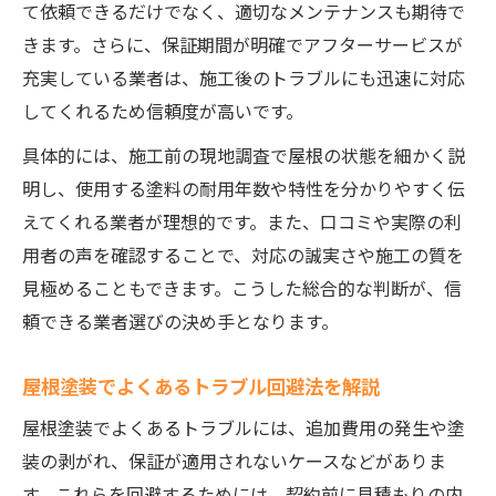
屋根塗装見積もりの項目別チェックポイン
て依頼できるだけでなく、適切なメンテナンスも期待で
ト
きます。さらに、保証期間が明確でアフターサービスが
充実している業者は、施工後のトラブルにも迅速に対応
見積もりでわかる屋根塗装業者の差
してくれるため信頼度が高いです。
屋根塗装見積もりの無料対応業者を見極め
る
具体的には、施工前の現地調査で屋根の状態を細かく説
明し、使用する塗料の耐用年数や特性を分かりやすく伝
塗料の種類や付帯工事で変わる屋根塗装費
えてくれる業者が理想的です。また、口コミや実際の利
用
用者の声を確認することで、対応の誠実さや施工の質を
屋根塗装見積もり後の質問ポイントを整理
見極めることもできます。こうした総合的な判断が、信
特徴からみる屋根塗装業者の選び方
頼できる業者選びの決め手となります。
屋根塗装業者の強みと特徴を徹底比較
塗料の選び方が得意な屋根塗装業者とは
屋根塗装でよくあるトラブル回避法を解説
アフターサービス充実の屋根塗装業者選定
屋根塗装でよくあるトラブルには、追加費用の発生や塗
法
装の剥がれ、保証が適用されないケースなどがありま
屋根塗装で重視すべき業者の対応力
す。これらを回避するためには、契約前に見積もりの内