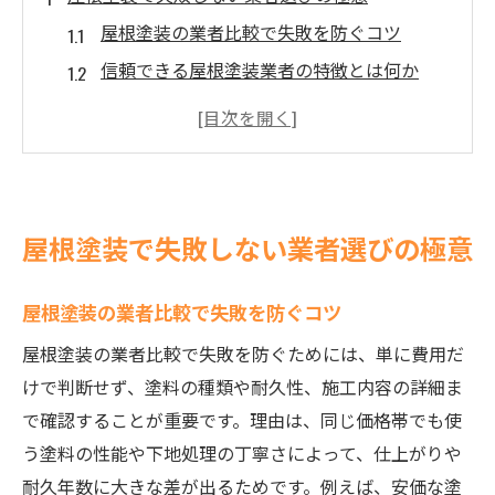
屋根塗装の業者比較で失敗を防ぐコツ
信頼できる屋根塗装業者の特徴とは何か
屋根塗装でよくあるトラブル回避法を解説
業者ごとの屋根塗装保証内容の違いに注目
屋根塗装業者選びで重視すべきチェックポ
イント
屋根塗装で失敗しない業者選びの極意
業者別の屋根塗装メリット徹底解説
屋根塗装業者ごとのサービス比較ポイント
屋根塗装の業者比較で失敗を防ぐコツ
塗料選びと屋根塗装業者の得意分野を知る
屋根塗装の業者比較で失敗を防ぐためには、単に費用だ
屋根塗装で業者を選ぶ際のメリットとは
けで判断せず、塗料の種類や耐久性、施工内容の詳細ま
保証付き屋根塗装業者の利点と安心感
で確認することが重要です。理由は、同じ価格帯でも使
屋根塗装専門業者の独自サービスに注目
う塗料の性能や下地処理の丁寧さによって、仕上がりや
信頼できる屋根塗装業者はどう見極めるか
耐久年数に大きな差が出るためです。例えば、安価な塗