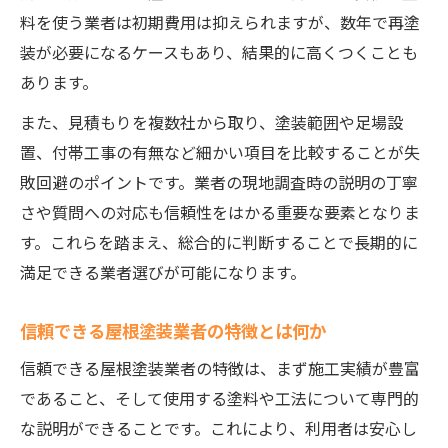
屋根塗装の口コミ活用で業者信頼度を判断
料を使う業者は初期費用は抑えられますが、数年で再塗
装が必要になるケースもあり、結果的に高くつくことも
現地調査の丁寧さが屋根塗装業者選びの鍵
あります。
契約前に確認したい屋根塗装保証内容
屋根塗装業者の実績と施工事例で見抜く力
また、見積もりを複数社から取り、塗装範囲や足場設
置、付帯工事の有無など細かい項目を比較することが失
見積もり内容が明確な屋根塗装業者の選び
敗回避のポイントです。業者の現地調査時の説明の丁寧
方
さや質問への対応も信頼性をはかる重要な要素となりま
屋根塗装の費用対効果が高い選択とは
す。これらを踏まえ、総合的に判断することで長期的に
屋根塗装費用と耐久性を両立させるコツ
満足できる業者選びが可能になります。
費用対効果を重視した屋根塗装業者選び
屋根塗装の見積もり比較でわかる適正価格
信頼できる屋根塗装業者の特徴とは何か
塗料の品質と屋根塗装業者の関係性を解説
信頼できる屋根塗装業者の特徴は、まず施工実績が豊富
コスパに優れた屋根塗装業者の選定基準
であること、そして使用する塗料や工法について専門的
見積もり比較でわかる屋根塗装事情
な説明ができることです。これにより、利用者は安心し