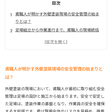
目次
鳶職人が明かす外壁塗装現場の安全管理の始ま
りとは？
足場組立から作業進行まで、鳶職人の現場統括
の巧みな技術
現場で起こる多様なリスクを鳶がどうマネジメ
ントしているのか
連携と安全対策で実現する、塗装工事の効率化
鳶職人が明かす外壁塗装現場の安全管理の始まりと
と品質向上の秘訣
は？
現場管理術の完成形！鳶の技術が生み出す安全
で快適な作業環境
外壁塗装の現場において、鳶職人が最初に取り組む安全
外壁塗装業者必見！鳶職人による現場管理スキ
管理は足場の設計と施工から始まります。安全で安定し
ルの重要性とは？
た足場は、塗装作業の基盤となり、作業員の安全を確保
現場のプロが教える、工期短縮とコスト削減に
する大前提です。鳶は現場全体のリスクを見極め、強風