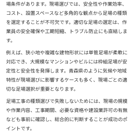
場条件があります。現場選びでは、安全性や作業効率、
足場工事選びに役立つ現場別ポイント
コスト、設置スペースなど多角的な観点から足場の種類
現場選定を成功に導く足場工事知識
を選定することが不可欠です。適切な足場の選定は、作
足場工事の種類と現場適合のコツ
業員の安全確保や工期短縮、トラブル防止にも直結しま
最適な足場工事を選ぶための判断基準
す。
現場ごとの足場工事選定の実践事例
例えば、狭小地や複雑な建物形状には単管足場が柔軟に
安全性を高める足場工事の選択ポイント
対応でき、大規模なマンションやビルには枠組足場が安
足場工事で重視すべき安全対策の基本
定性と安全性を発揮します。青森県のように気候や地域
安全性確保に適した足場工事の種類
特性が現場選びに影響するケースも多く、現場ごとの適
足場工事の安全性と資格取得の重要性
切な足場選択が重要となります。
現場事故を防ぐための足場工事選定法
足場工事の種類選びで失敗しないためには、現場の規模
足場工事の安全ポイントと実践対策
や作業内容、工事期間、必要な資格や建設業許可の有無
なども事前に確認し、総合的に判断することが成功のポ
建設現場に適した足場工事とは何か
イントです。
建設現場に必要な足場工事の基準とは