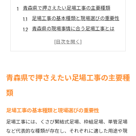
青森県で押さえたい足場工事の主要種類
足場工事の基本種類と現場選びの重要性
青森県の現場事情に合う足場工事とは
足場工事の種類とその役割を徹底整理
各種足場工事の特徴とメリット紹介
実際の現場で選ばれる足場工事の傾向
足場工事の種類と特徴を現場別に解説
青森県で押さえたい足場工事の主要種
現場ごとに異なる足場工事の適合例
足場工事の特徴を現場別に比較解説
類
建物形状に合わせた足場工事の選び方
足場工事の基本種類と現場選びの重要性
足場工事の種類別特徴と現場活用法
現場環境で変わる足場工事の活用術
足場工事には、くさび緊結式足場、枠組足場、単管足場
など代表的な種類が存在し、それぞれに適した用途や現
現場選びなら知っておくべき足場工事