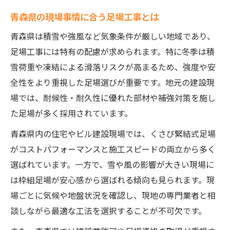
足場工事の種類別に見る最適現場例
青森県の現場事情に合う足場工事とは
現場規模別の足場工事選定方法を解説
青森県は積雪や強風など気象条件が厳しい地域であり、
建設現場の特徴に合う足場工事の選び方
足場工事には特有の配慮が求められます。特に冬季は積
足場工事の最適化で現場効率を向上
雪荷重や凍結による滑落リスクが高まるため、強度や安
作業効率に直結する足場工事の種類比較
全性をより重視した足場選びが重要です。地元の建設現
作業効率を左右する足場工事の違い
場では、耐候性・耐久性に優れた部材や補強対策を施し
足場工事の種類別に見る作業効率化策
た足場が多く採用されています。
効率的な現場運営を叶える足場工事選び
青森県内の住宅やビル建設現場では、くさび緊結式足場
足場工事の比較で分かる現場適合性
がコストパフォーマンスと施工スピードの両立から多く
現場作業を楽にする足場工事の選択基準
選ばれています。一方で、雪や風の影響が大きい現場に
は枠組足場が安心感から選ばれる傾向も見られます。現
場ごとに気候や地盤状況を確認し、現地の専門業者と相
談しながら最適な工法を選択することが不可欠です。