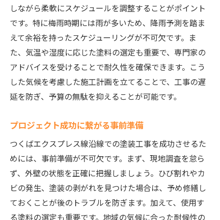
過去の施工実績から信頼性を判断
しながら柔軟にスケジュールを調整することがポイント
見積り時に確認すべき詳細項目
です。特に梅雨時期には雨が多いため、降雨予測を踏ま
業者とのコミュニケーションの取り方
えて余裕を持ったスケジューリングが不可欠です。ま
保証内容とアフターサービスの確認
た、気温や湿度に応じた塗料の選定も重要で、専門家の
アドバイスを受けることで耐久性を確保できます。こう
口コミとレビューを活用した業者選び
した気候を考慮した施工計画を立てることで、工事の遅
季節ごとの塗装工事の注意点を押さえてプロジ
延を防ぎ、予算の無駄を抑えることが可能です。
ェクトを成功に導く方法
春季の塗装工事のメリットとデメリット
プロジェクト成功に繋がる事前準備
夏季における施工上の注意点
つくばエクスプレス線沿線での塗装工事を成功させるた
秋季の気候を活かした塗装計画
めには、事前準備が不可欠です。まず、現地調査を怠ら
冬季の施工時に気をつけるべき点
ず、外壁の状態を正確に把握しましょう。ひび割れやカ
四季を通じた施工スケジュールの組み方
ビの発生、塗装の剥がれを見つけた場合は、予め修繕し
各季節に適した塗料の選定
ておくことが後のトラブルを防ぎます。加えて、使用す
塗装工事前に知っておくべき下地処理の重要性
る塗料の選定も重要です。地域の気候に合った耐候性の