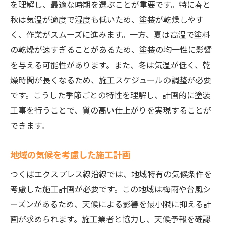
を理解し、最適な時期を選ぶことが重要です。特に春と
地元の材料を活用した仕上げ方法
秋は気温が適度で湿度も低いため、塗装が乾燥しやす
地域性を考慮したカラー選定
く、作業がスムーズに進みます。一方、夏は高温で塗料
つくばエクスプレス線周辺での塗装工事の重要
の乾燥が速すぎることがあるため、塗装の均一性に影響
ポイント
を与える可能性があります。また、冬は気温が低く、乾
プロジェクト開始前の現地調査の必要性
燥時間が長くなるため、施工スケジュールの調整が必要
周辺住民への工事告知方法
です。こうした季節ごとの特性を理解し、計画的に塗装
騒音対策とその効果的手法
工事を行うことで、質の高い仕上がりを実現することが
できます。
現場でのコミュニケーションの重要性
施工前後の近隣環境管理
地域の気候を考慮した施工計画
工事中のトラブルを未然に防ぐ方法
つくばエクスプレス線沿線では、地域特有の気候条件を
信頼できる塗装業者の選び方とそのチェックポ
考慮した施工計画が必要です。この地域は梅雨や台風シ
イント
ーズンがあるため、天候による影響を最小限に抑える計
業者選定時の重要な基準
画が求められます。施工業者と協力し、天候予報を確認