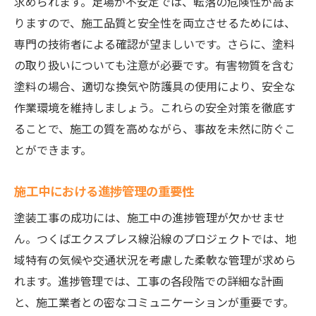
求められます。足場が不安定では、転落の危険性が高ま
価
りますので、施工品質と安全性を両立させるためには、
持続可能な塗料選びのポイント
専門の技術者による確認が望ましいです。さらに、塗料
施工中にチェックしたい塗装現場のポイントと
の取り扱いについても注意が必要です。有害物質を含む
注意点
塗料の場合、適切な換気や防護具の使用により、安全な
現場監督が確認すべき施工プロセス
作業環境を維持しましょう。これらの安全対策を徹底す
塗装品質を確保するためのチェック項目
ることで、施工の質を高めながら、事故を未然に防ぐこ
施工中の安全管理とその重要性
とができます。
進捗度合いの適切な評価方法
施工中における進捗管理の重要性
現場での不測事態への対応策
塗装工事の成功には、施工中の進捗管理が欠かせませ
施工後の仕上がり検査の徹底
ん。つくばエクスプレス線沿線のプロジェクトでは、地
域特有の気候や交通状況を考慮した柔軟な管理が求めら
れます。進捗管理では、工事の各段階での詳細な計画
と、施工業者との密なコミュニケーションが重要です。