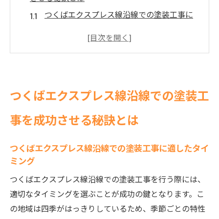
つくばエクスプレス線沿線での塗装工事に
適したタイミング
地域の気候を考慮した施工計画
プロジェクト成功に繋がる事前準備
塗装工事の際に注意すべき安全対策
つくばエクスプレス線沿線での塗装工
施工中における進捗管理の重要性
完了後のメンテナンス計画の立て方
事を成功させる秘訣とは
地域特有の条件を活かした質の高い塗装仕上げ
つくばエクスプレス線特有の環境を活かす
つくばエクスプレス線沿線での塗装工事に適したタイ
ミング
塗料選び
地元の気候変動に強い下地処理方法
つくばエクスプレス線沿線での塗装工事を行う際には、
地域に根ざした施工技術の活用
適切なタイミングを選ぶことが成功の鍵となります。こ
の地域は四季がはっきりしているため、季節ごとの特性
環境に配慮したエコ塗料の選択