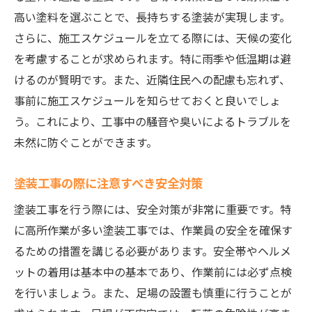
高い塗料を選ぶことで、長持ちする塗装が実現します。
下地処理が塗装の仕上がりに与える影響
さらに、施工スケジュールを立てる際には、天候の変化
基礎的な下地処理技術の解説
を考慮することが求められます。特に雨季や低温期は避
地元の環境に応じた下地処理方法
けるのが賢明です。また、近隣住民への配慮も忘れず、
下地処理の適正な検査方法
事前に施工スケジュールを知らせておくと良いでしょ
施工前のクリーニングの重要性
う。これにより、工事中の騒音や臭いによるトラブルを
下地処理による耐久性向上の秘訣
未然に防ぐことができます。
耐久性の高い塗料選びで美しい外観を維持する
方法
塗装工事の際に注意すべき安全対策
長寿命を実現する塗料の選び方
塗装工事を行う際には、安全対策が非常に重要です。特
塗料の耐候性を高める工夫
に高所作業が多い塗装工事では、作業員の安全を確保す
るための措置を講じる必要があります。安全帯やヘルメ
防汚性能の高い塗料の利点
ットの着用は基本中の基本であり、作業前には必ず点検
経年劣化を防ぐ塗料の選定基準
を行いましょう。また、足場の設置も慎重に行うことが
塗料選びにおけるコストパフォーマンス評