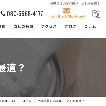
外壁塗装の塗料選び どれが最適？
080-5668-4177
メールでお問い合わせ
質問
当社の特徴
アクセス
ブログ
コラム
リフォーム
屋根塗装
最適？
クロス張替え
内装
防水工事
BIGSTAR
コラム
外壁塗装の塗料選び どれが最適？