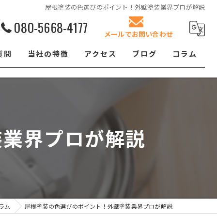
屋根塗装の色選びのポイント！外壁塗装業界プロが解説
080-5668-4177
メールでお問い合わせ
質問
当社の特徴
アクセス
ブログ
コラム
リフォーム
屋根塗装
装業界プロが解説
クロス張替え
内装
防水工事
ラム
屋根塗装の色選びのポイント！外壁塗装業界プロが解説