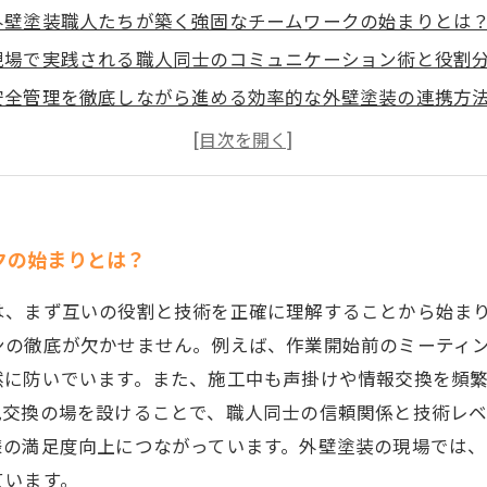
外壁塗装職人たちが築く強固なチームワークの始まりとは
現場で実践される職人同士のコミュニケーション術と役割
安全管理を徹底しながら進める効率的な外壁塗装の連携方
困難を乗り越え絆を深める！職人チームの連携強化の秘訣
完璧な仕上がりを実現する職人たちの誇りとチームワーク
外壁塗装職人に欠かせない信頼と協力の精神とは？
プロ集団が語る、強いチームワークがもたらす施工品質の
クの始まりとは？
は、まず互いの役割と技術を正確に理解することから始ま
ンの徹底が欠かせません。例えば、作業開始前のミーティ
然に防いでいます。また、施工中も声掛けや情報交換を頻
見交換の場を設けることで、職人同士の信頼関係と技術レ
様の満足度向上につながっています。外壁塗装の現場では
ています。