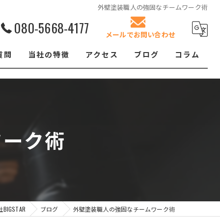
外壁塗装職人の強固なチームワーク術
080-5668-4177
メールでお問い合わせ
質問
当社の特徴
アクセス
ブログ
コラム
リフォーム
屋根塗装
ワーク術
クロス張替え
内装
防水工事
IGSTAR
ブログ
外壁塗装職人の強固なチームワーク術