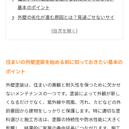
基本のポイント
外壁の劣化が進む原因とは？見過ごせないサイ
ンを見逃すな
最新技術で実現する美観と耐久性の両立とは？
専門家が語る秘訣
適切な外壁塗装がもたらす、紫外線や雨風から
住まいの外壁塗装を始める前に知っておきたい基本の
の驚きの防御効果
ポイント
外壁塗装で変わる！住まいの美しさと長持ちの
秘密を徹底解説
外壁塗装は、住まいの美観と耐久性を保つために欠かせ
外壁塗装のメリットを最大化するポイント—色
ないメンテナンスの一つです。塗装によって外観が新し
選びと塗料の選択法
くなるだけでなく、紫外線や雨風、汚れ、カビなどの外
外壁塗装で理想の住まいへ—美観と耐久性を両
的要因から建物をしっかりと保護します。特に適切な塗
立させる最終ガイド
料選びと施工方法は、塗膜の持続性や防水性能に大きく
影響し、結果的に家屋の寿命延長につながります。施工