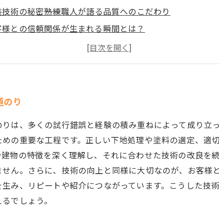
装技術の秘密――熟練職人が語る品質へのこだわり
客様との信頼関係が生まれる瞬間とは？
頼が築く、安全で美しい外壁の未来
立区の職人が伝えたい、技術と信頼の両輪の重要性
域に根ざした外壁塗装業者の選び方と注意点
ぜ足立区で外壁塗装を任せるべきか―職人の視点から見る
道のり
のりは、多くの試行錯誤と経験の積み重ねによって成り立
ための重要な工程です。正しい下地処理や塗料の選定、適
や建物の特徴を深く理解し、それに合わせた技術の改良を
ません。さらに、技術の向上と同様に大切なのが、お客様
を生み、リピートや紹介につながっています。こうした技
えるでしょう。