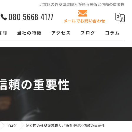
足立区の外壁塗装職人が語る技術と信頼の重要性
080-5668-4177
メールでお問い合わせ
質問
当社の特徴
アクセス
ブログ
コラム
リフォーム
屋根塗装
信頼の重要性
クロス張替え
内装
防水工事
ブログ
足立区の外壁塗装職人が語る技術と信頼の重要性