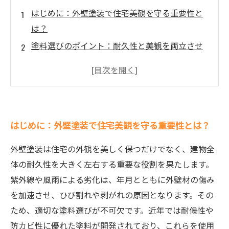
はじめに：外壁塗装で住宅美観を守る重要性と
は？
塗料選びのポイント：耐久性と美観を両立させ
る秘訣
施工前の準備：下地処理が与える外壁塗装の効
果
最新技術の紹介：耐候性に優れた塗料で差をつ
はじめに：外壁塗装で住宅美観を守る重要性とは？
ける
仕上げとメンテナンス：美しさと耐久性を長持
外壁塗装は住宅の外観を美しく保つだけでなく、建物全
ちさせるコツ
体の耐久性を大きく左右する重要な役割を果たします。
実例で学ぶ：外壁塗装が住宅資産価値を高めた
紫外線や風雨による劣化は、年月とともに外壁材の傷み
成功事例
を加速させ、ひび割れや剥がれの原因となります。その
まとめ：外壁塗装の秘訣を知り、理想の住まい
ため、適切な塗料選びが不可欠です。近年では耐候性や
を守ろう
防カビ性に優れた塗料が開発されており、これらを使用