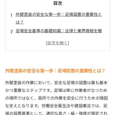
目次
外壁塗装の安全な第一歩：足場設置の重要性と
は？
足場安全基準の基礎知識：法律と業界規格を徹
底解説
施工現場での足場チェックポイント：リスクを
防ぐ具体的対策
最新の足場安全法令と業界の取り組み：変化す
外壁塗装の安全な第一歩：足場設置の重要性とは？
る安全基準に対応する
安全な足場で作業効率アップ！外壁塗装現場の
外壁塗装の作業において、安全な足場の設置は最も基本
ベストプラクティス
かつ重要なステップです。足場は単に作業者が立つため
足場安全基準がもたらす未来：作業者の命を守
の場所ではなく、高所での作業を安全に行うための強固
るために私たちができること
な支えとなります。労働安全衛生法や建設業法では、足
外壁塗装の足場安全基準まとめ：安心して作業
場の設置基準として、適切な高さ・幅・強度が規定され