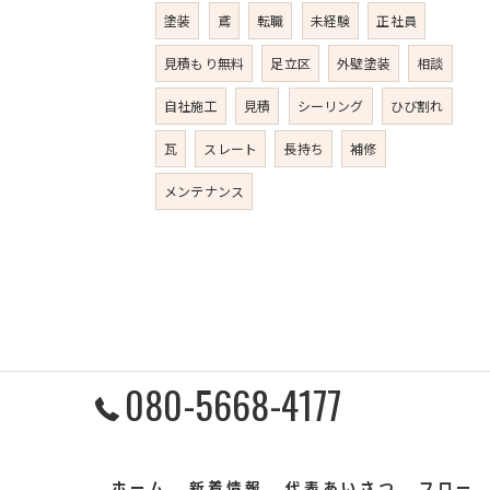
塗装
鳶
転職
未経験
正社員
見積もり無料
足立区
外壁塗装
相談
自社施工
見積
シーリング
ひび割れ
瓦
スレート
長持ち
補修
メンテナンス
080-5668-4177
ホーム
新着情報
代表あいさつ
フロー