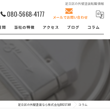
足立区の外壁塗装転職情報
080-5668-4177
メールでお問い合わせ
質問
当社の特徴
アクセス
ブログ
コラム
リフォーム
屋根塗装
クロス張替え
内装
防水工事
足立区の外壁塗装なら株式会社BIGSTAR
コラム